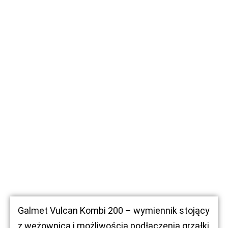
Galmet Vulcan Kombi 200 – wymiennik stojący
z wężownicą i możliwością podłączenia grzałki