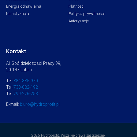
Energia odnawialna
Płatności
Klimatyzacja
Polityka prywatności
Autoryzacje
Kontakt
Al. Spółdzielczości Pracy 99,
20-147 Lublin
Tel:
884-385-970
Tel:
730-082-192
Tel:
790-276-253
E-mail:
biuro@hydroprofit.p
l
2025 Hydroprofit. Wszelkie prawa zastrzeżone.