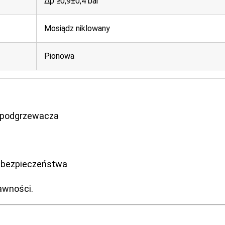
Δp ≥0,9±0,4 bar
Mosiądz niklowany
Pionowa
o podgrzewacza
 bezpieczeństwa
awności.