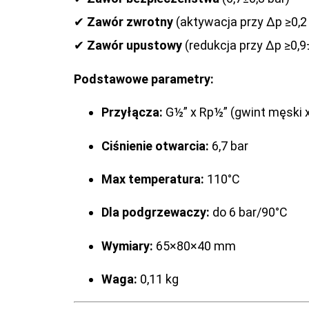
✔
Zawór zwrotny
(aktywacja przy Δp ≥0,2
✔
Zawór upustowy
(redukcja przy Δp ≥0,9
Podstawowe parametry:
Przyłącza:
G½” x Rp½” (gwint męski x
Ciśnienie otwarcia:
6,7 bar
Max temperatura:
110°C
Dla podgrzewaczy:
do 6 bar/90°C
Wymiary:
65×80×40 mm
Waga:
0,11 kg