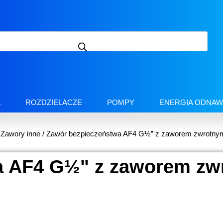
A
ROZDZIELACZE
POMPY
ENERGIA ODNAW
/
Zawory inne
/ Zawór bezpieczeństwa AF4 G½” z zaworem zwrotny
a AF4 G½" z zaworem zw