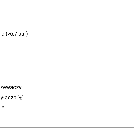
a (>6,7 bar)
grzewaczy
yłącza ½”
ie