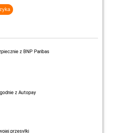
szyka
zpiecznie z BNP Paribas
ygodnie z Autopay
jej przesyłki