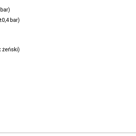
 bar)
±0,4 bar)
 żeński)