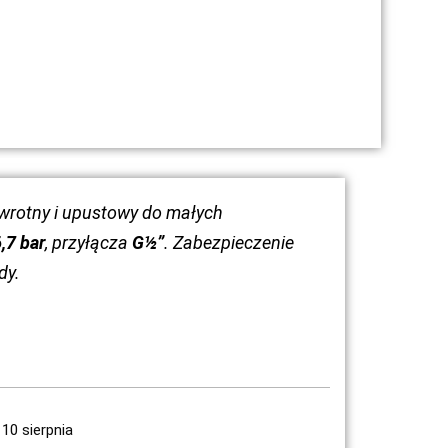
zwrotny i upustowy do małych
,7 bar
, przyłącza
G½”
. Zabezpieczenie
dy.
10 sierpnia