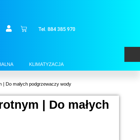
Tel. 884 385 970
IALNA
KLIMATYZACJA
m | Do małych podgrzewaczy wody
rotnym | Do małych