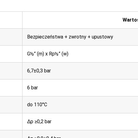
Warto
Bezpieczeństwa + zwrotny + upustowy
G½” (m) x Rp½” (w)
6,7±0,3 bar
6 bar
do 110°C
Δp ≥0,2 bar