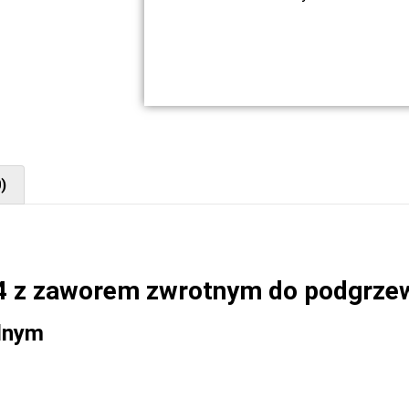
)
4 z zaworem zwrotnym do podgrze
ednym