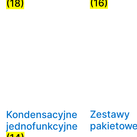
(16)
(18)
Zestawy
Kondensacyjne
pakietow
jednofunkcyjne