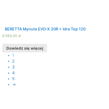
BERETTA Mynute EVO-X 20R + Idra Top 120
8 099,00
zł
Dowiedz się więcej
1
2
3
4
5
→