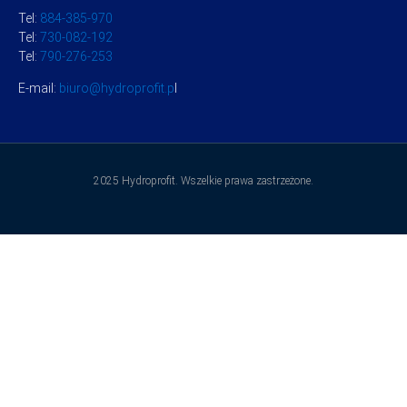
Tel:
884-385-970
Tel:
730-082-192
Tel:
790-276-253
E-mail:
biuro@hydroprofit.p
l
2025 Hydroprofit. Wszelkie prawa zastrzeżone.