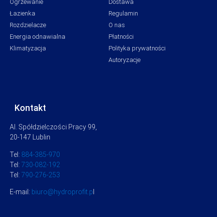
Ogrzewanie
Dostawa
Łazienka
Regulamin
Rozdzielacze
O nas
Energia odnawialna
Płatności
Klimatyzacja
Polityka prywatności
Autoryzacje
Kontakt
Al. Spółdzielczości Pracy 99,
20-147 Lublin
Tel:
884-385-970
Tel:
730-082-192
Tel:
790-276-253
E-mail:
biuro@hydroprofit.p
l