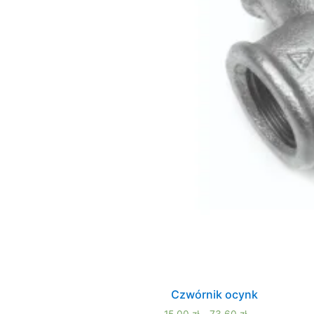
Czwórnik ocynk
15,00
zł
–
73,60
zł