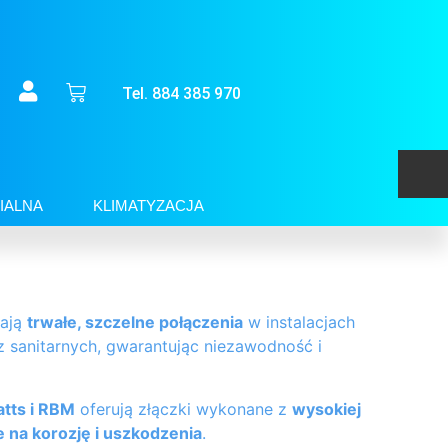
Tel. 884 385 970
IALNA
KLIMATYZACJA
ają
trwałe, szczelne połączenia
w instalacjach
 sanitarnych, gwarantując niezawodność i
tts i RBM
oferują złączki wykonane z
wysokiej
 na korozję i uszkodzenia
.