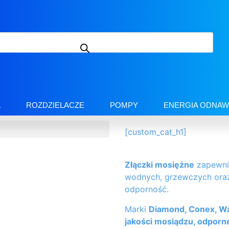
A
ROZDZIELACZE
POMPY
ENERGIA ODNAW
[custom_cat_h1]
Złączki mosiężne
zapewni
wodnych, grzewczych oraz
odporność.
Marki
Diamond, Conex, Wa
jakości mosiądzu, odporne