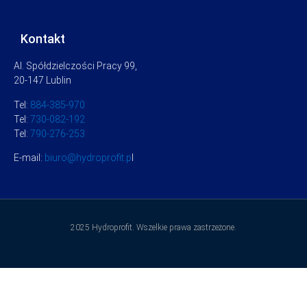
Kontakt
Al. Spółdzielczości Pracy 99,
20-147 Lublin
Tel:
884-385-970
Tel:
730-082-192
Tel:
790-276-253
E-mail:
biuro@hydroprofit.p
l
2025 Hydroprofit. Wszelkie prawa zastrzeżone.