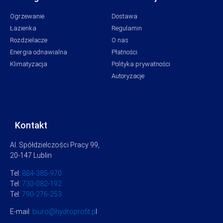
Ogrzewanie
Dostawa
Łazienka
Regulamin
Rozdzielacze
O nas
Energia odnawialna
Płatności
Klimatyzacja
Polityka prywatności
Autoryzacje
Kontakt
Al. Spółdzielczości Pracy 99,
20-147 Lublin
Tel:
884-385-970
Tel:
730-082-192
Tel:
790-276-253
E-mail:
biuro@hydroprofit.p
l