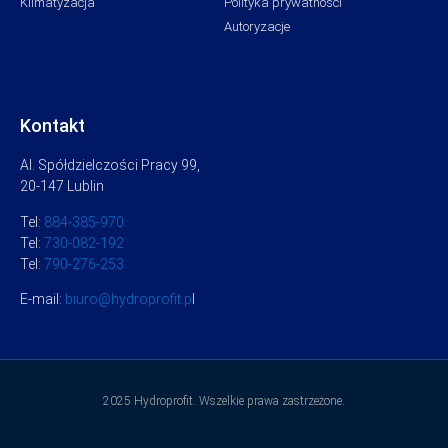
Klimatyzacja
Polityka prywatności
Autoryzacje
Kontakt
Al. Spółdzielczości Pracy 99,
20-147 Lublin
Tel:
884-385-970
Tel:
730-082-192
Tel:
790-276-253
E-mail:
biuro@hydroprofit.p
l
2025 Hydroprofit. Wszelkie prawa zastrzeżone.