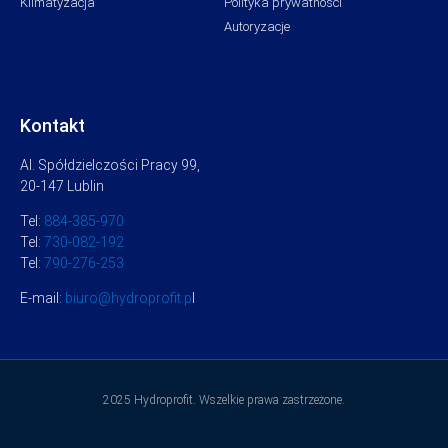
Klimatyzacja
Polityka prywatności
Autoryzacje
Kontakt
Al. Spółdzielczości Pracy 99,
20-147 Lublin
Tel:
884-385-970
Tel:
730-082-192
Tel:
790-276-253
E-mail:
biuro@hydroprofit.p
l
2025 Hydroprofit. Wszelkie prawa zastrzeżone.