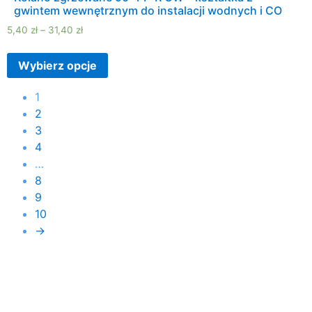
gwintem wewnętrznym do instalacji wodnych i CO
5,40
zł
–
31,40
zł
Wybierz opcje
1
2
3
4
…
8
9
10
→