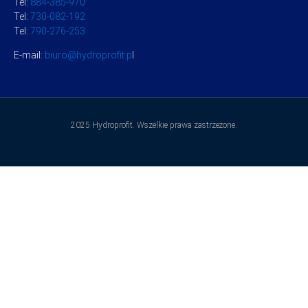
Tel:
884-385-970
Tel:
730-082-192
Tel:
790-276-253
E-mail:
biuro@hydroprofit.p
l
2025 Hydroprofit. Wszelkie prawa zastrzeżone.