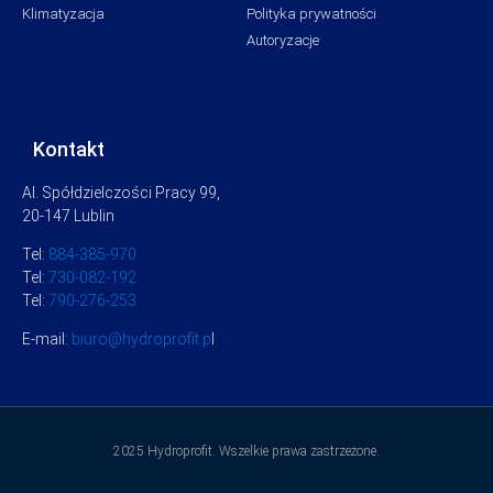
Klimatyzacja
Polityka prywatności
Autoryzacje
Kontakt
Al. Spółdzielczości Pracy 99,
20-147 Lublin
Tel:
884-385-970
Tel:
730-082-192
Tel:
790-276-253
E-mail:
biuro@hydroprofit.p
l
2025 Hydroprofit. Wszelkie prawa zastrzeżone.