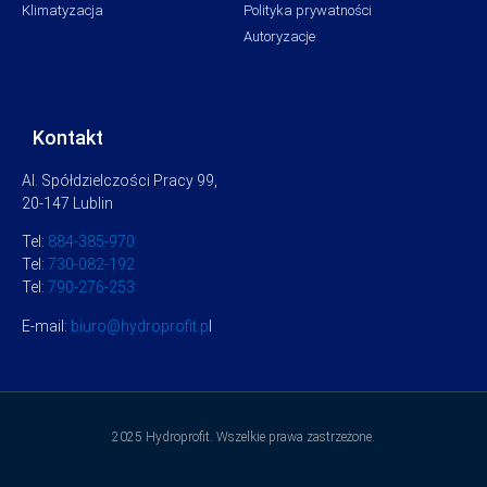
Klimatyzacja
Polityka prywatności
Autoryzacje
Kontakt
Al. Spółdzielczości Pracy 99,
20-147 Lublin
Tel:
884-385-970
Tel:
730-082-192
Tel:
790-276-253
E-mail:
biuro@hydroprofit.p
l
2025 Hydroprofit. Wszelkie prawa zastrzeżone.