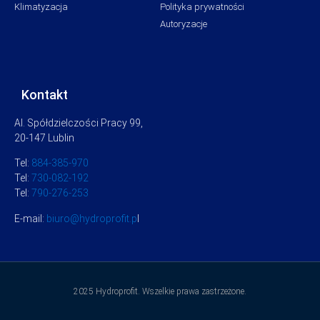
Klimatyzacja
Polityka prywatności
Autoryzacje
Kontakt
Al. Spółdzielczości Pracy 99,
20-147 Lublin
Tel:
884-385-970
Tel:
730-082-192
Tel:
790-276-253
E-mail:
biuro@hydroprofit.p
l
2025 Hydroprofit. Wszelkie prawa zastrzeżone.