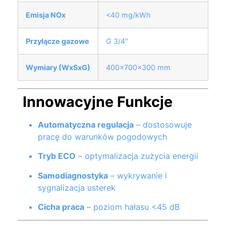
Emisja NOx
<40 mg/kWh
Przyłącze gazowe
G 3/4″
Wymiary (WxSxG)
400×700×300 mm
Innowacyjne Funkcje
Automatyczna regulacja
– dostosowuje
pracę do warunków pogodowych
Tryb ECO
– optymalizacja zużycia energii
Samodiagnostyka
– wykrywanie i
sygnalizacja usterek
Cicha praca
– poziom hałasu <45 dB