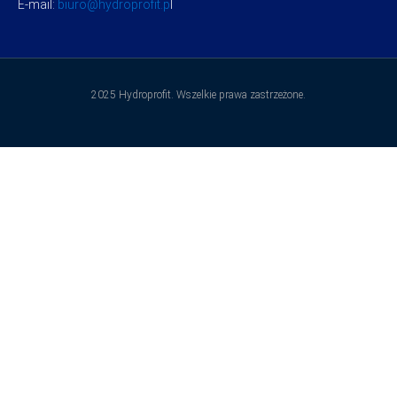
E-mail:
biuro@hydroprofit.p
l
2025 Hydroprofit. Wszelkie prawa zastrzeżone.