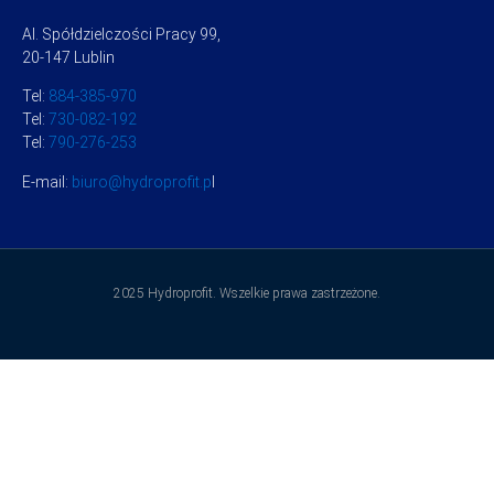
Al. Spółdzielczości Pracy 99,
20-147 Lublin
Tel:
884-385-970
Tel:
730-082-192
Tel:
790-276-253
E-mail:
biuro@hydroprofit.p
l
2025 Hydroprofit. Wszelkie prawa zastrzeżone.