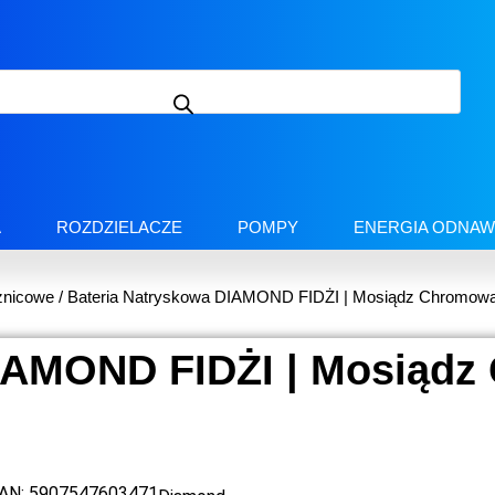
A
ROZDZIELACZE
POMPY
ENERGIA ODNAW
znicowe
/ Bateria Natryskowa DIAMOND FIDŻI | Mosiądz Chromowa
IAMOND FIDŻI | Mosiądz
AN:
5907547603471