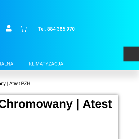
Tel. 884 385 970
IALNA
KLIMATYZACJA
ny | Atest PZH
 Chromowany | Atest