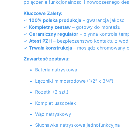
połączenie funkcjonalności i nowoczesnego des
Kluczowe Zalety:
✓
100% polska produkcja
– gwarancja jakości
✓
Kompletny zestaw
– gotowy do montażu
✓
Ceramiczny regulator
– płynna kontrola temp
✓
Atest PZH
– bezpieczeństwo kontaktu z wodą
✓
Trwała konstrukcja
– mosiądz chromowany o
Zawartość zestawu:
Bateria natryskowa
Łączniki mimośrodowe (1/2″ x 3/4″)
Rozetki (2 szt.)
Komplet uszczelek
Wąż natryskowy
Słuchawka natryskowa jednofunkcyjna