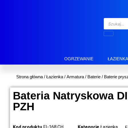
OGRZEWANIE
ŁAZIENK
Strona główna
/
Łazienka
/
Armatura
/
Baterie
/
Baterie prys
Bateria Natryskowa D
PZH
Kod produktu
FI-168.CH
Kategorie
Łazienka
E