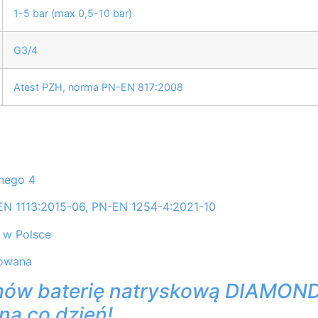
1-5 bar (max 0,5-10 bar)
G3/4
Atest PZH, norma PN-EN 817:2008
nego 4
EN 1113:2015-06, PN-EN 1254-4:2021-10
 w Polsce
mowana
ów baterię natryskową DIAMOND FI
na co dzień!