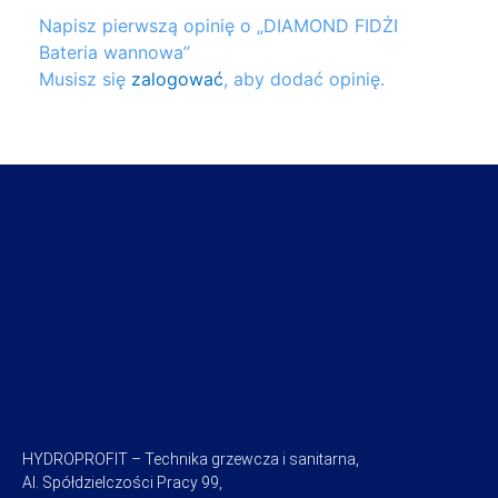
Napisz pierwszą opinię o „DIAMOND FIDŻI
Bateria wannowa”
Musisz się
zalogować
, aby dodać opinię.
HYDROPROFIT – Technika grzewcza i sanitarna,
Al. Spółdzielczości Pracy 99,