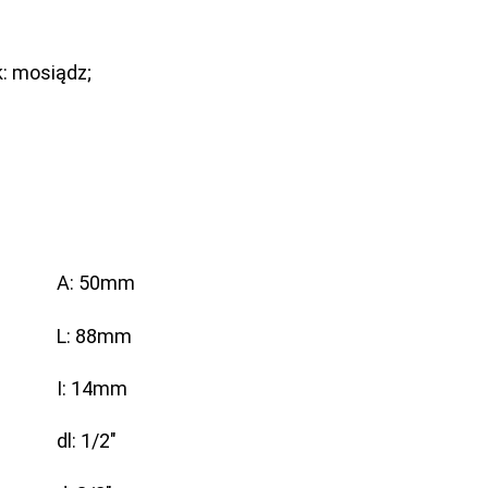
k: mosiądz;
A: 50mm
L: 88mm
I: 14mm
dl: 1/2″