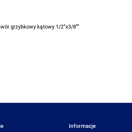
awór grzybkowy kątowy 1/2″x3/8″”
ie
Informacje