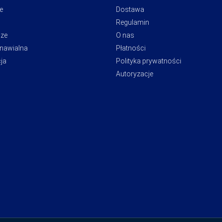
e
Dostawa
Regulamin
cze
O nas
dnawialna
Płatności
ja
Polityka prywatności
Autoryzacje