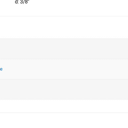
d: 3/8″
ce