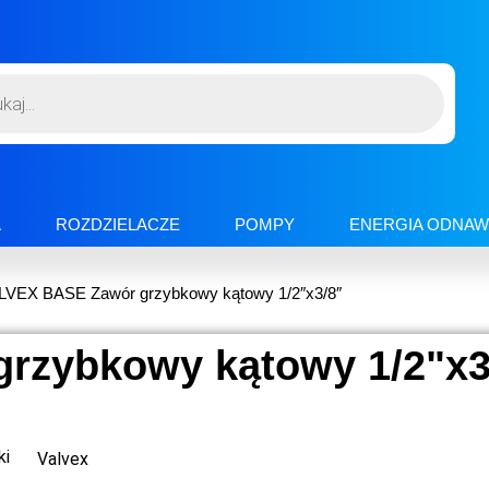
A
ROZDZIELACZE
POMPY
ENERGIA ODNAW
LVEX BASE Zawór grzybkowy kątowy 1/2″x3/8″
rzybkowy kątowy 1/2"x3
ki
Valvex