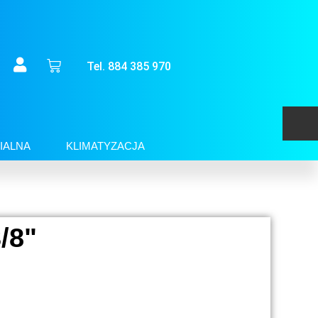
Tel. 884 385 970
IALNA
KLIMATYZACJA
/8"