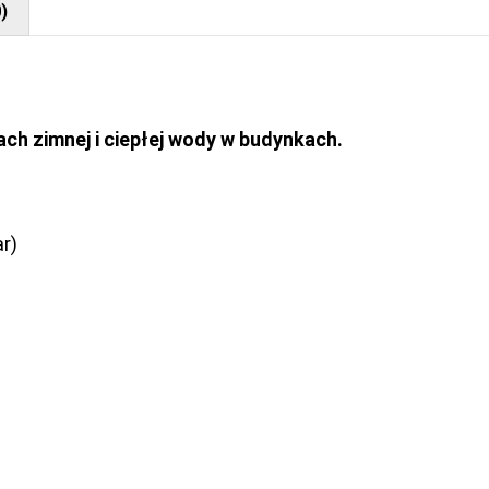
)
ch zimnej i ciepłej wody w budynkach.
r)