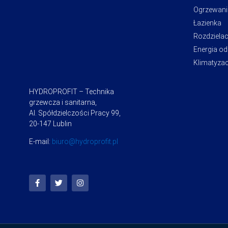
Ogrzewani
Łazienka
Rozdziela
Energia o
Klimatyzac
HYDROPROFIT – Technika
grzewcza i sanitarna,
Al. Spółdzielczości Pracy 99,
20-147 Lublin
E-mail:
biuro@hydroprofit.pl