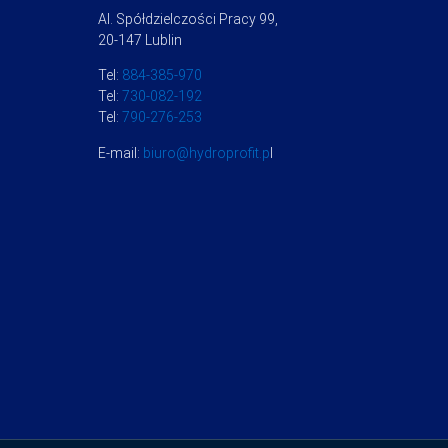
Al. Spółdzielczości Pracy 99,
20-147 Lublin
Tel:
884-385-970
Tel:
730-082-192
Tel:
790-276-253
E-mail:
biuro@hydroprofit.p
l