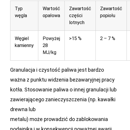
Typ
Wartość
Zawartość
Zawartość
węgla
opałowa
części
popiołu
lotnych
Węgiel
Powyżej
>15 %
2 – 7 %
kamienny
28
MJ/kg
Granulacja i czysto
ść
paliwa jest bardzo
wa
ż
na z punktu widzenia bezawaryjnej pracy
kotła. Stosowanie paliwa o innej granulacji lub
zawieraj
ą
cego zanieczyszczenia (np. kawałki
drewna lub
metalu) mo
ż
e prowadzi
ć
do zablokowania
podajnika i w konsekwencji powa
ż
nej awarii.