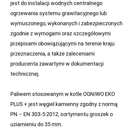
jest do instalacji wodnych centralnego
ogrzewania systemu grawitacyjnego lub
wymuszonego, wykonanych i zabezpieczonych
zgodnie z wymogami oraz szczegółowymi
przepisami obowi
ą
zuj
ą
cymi na terenie kraju
przeznaczenia, a tak
ż
e zaleceniami
producenta zawartymi w dokumentacji
technicznej.
Paliwem stosowanym w kotle OGNIWO EKO
PLUS + jest w
ę
giel kamienny zgodny z norm
ą
PN – EN 303-5:2012, sortymentu groszek o
uziarnieniu do 35 mm.