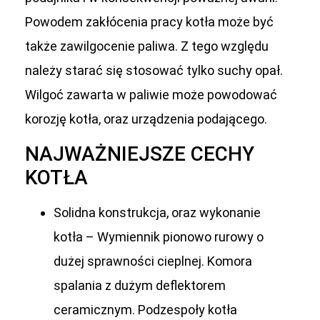
Powodem zakłócenia pracy kotła mo
ż
e by
ć
tak
ż
e zawilgocenie paliwa. Z tego wzgl
ę
du
nale
ż
y stara
ć
si
ę
stosowa
ć
tylko suchy opał.
Wilgo
ć
zawarta w paliwie mo
ż
e powodowa
ć
korozj
ę
kotła, oraz urz
ą
dzenia podaj
ą
cego.
NAJWAŻNIEJSZE CECHY
KOTŁA
Solidna konstrukcja, oraz wykonanie
kotła
– Wymiennik pionowo rurowy o
dużej sprawności cieplnej. Komora
spalania z dużym deflektorem
ceramicznym. Podzespoły kotła