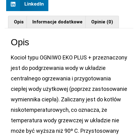
LinkedIn
Opis
Informacje dodatkowe
Opinie (0)
Opis
Kocioł typu OGNIWO EKO PLUS + przeznaczony
jest do podgrzewania wody w układzie
centralnego ogrzewania i przygotowania
ciepłej wody u
ż
ytkowej (poprzez zastosowanie
wymiennika ciepła).
Zaliczany jest do kotłów
niskotemperaturowych, co oznacza,
ż
e
temperatura wody grzewczej w układzie nie
mo
ż
e by
ć
wy
ż
sza ni
ż
90º C. Przystosowany