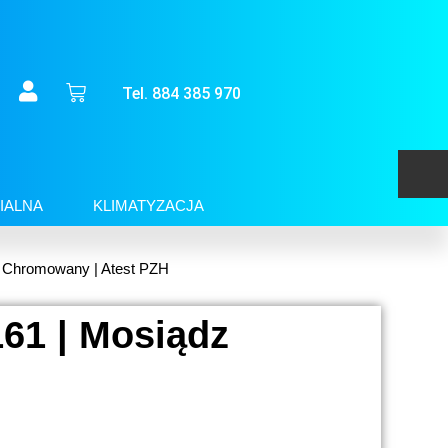
Tel. 884 385 970
IALNA
KLIMATYZACJA
z Chromowany | Atest PZH
61 | Mosiądz