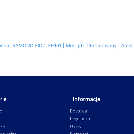
ienna DIAMOND FIDŻI FI-161 | Mosiądz Chromowany | Atest
rie
Informacje
e
Dostawa
Regulamin
cze
O nas