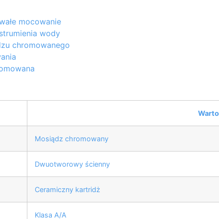
trwałe mocowanie
 strumienia wody
ądzu chromowanego
ania
hromowana
Warto
Mosiądz chromowany
Dwuotworowy ścienny
Ceramiczny kartridż
Klasa A/A