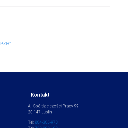
 PZH”
Kontakt
Al. Spółdzielczości Pracy 99,
20-147 Lublin
Tel:
884-385-970