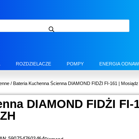
A
ROZDZIELACZE
POMPY
ENERGIA ODNAW
henne
/ Bateria Kuchenna Ścienna DIAMOND FIDŻI FI-161 | Mosiąd
enna DIAMOND FIDŻI FI-1
PZH
AN:
5907547603464