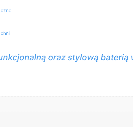
iczne
chni
funkcjonalną oraz stylową baterią 