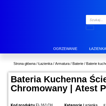
OGRZEWANIE
ŁAZIENK
Strona główna
/
Łazienka
/
Armatura
/
Baterie
/
Baterie kuc
Bateria Kuchenna Ści
Chromowany | Atest 
Kod produktu
FI-161.CH
Kategorie
Łazienka
E