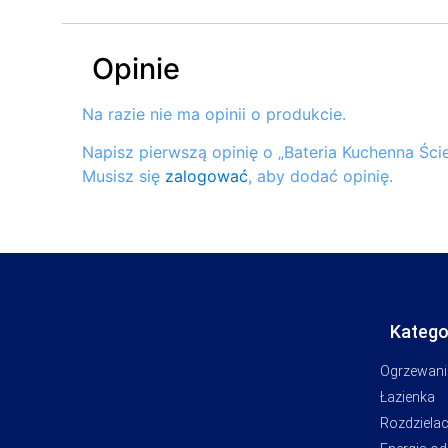
Opinie
Na razie nie ma opinii o produkcie.
Napisz pierwszą opinię o „Bateria Kuchenna Śc
Musisz się
zalogować
, aby dodać opinię.
Katego
Ogrzewani
Łazienka
Rozdziela