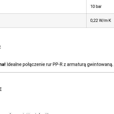
10 bar
0,22 W/m·K
R
na!
Idealne połączenie rur PP-R z armaturą gwintowaną.
E