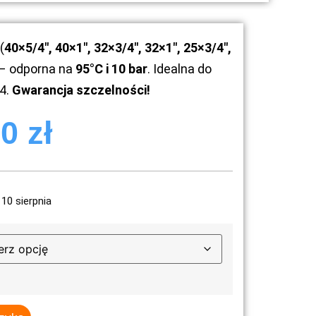
(
40×5/4″, 40×1″, 32×3/4″, 32×1″, 25×3/4″,
 – odporna na
95°C i 10 bar
. Idealna do
4.
Gwarancja szczelności!
70
zł
10 sierpnia