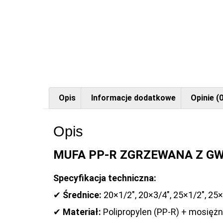
Opis
Informacje dodatkowe
Opinie (0
Opis
MUFA PP-R ZGRZEWANA Z GW
Specyfikacja techniczna:
✔
Średnice:
20×1/2″, 20×3/4″, 25×1/2″, 25×
✔
Materiał:
Polipropylen (PP-R) + mosię