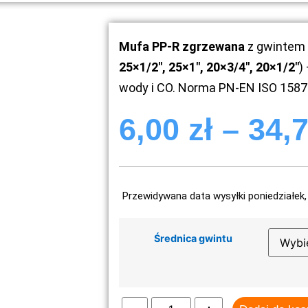
Mufa PP-R zgrzewana
z gwintem 
25×1/2″, 25×1″, 20×3/4″, 20×1/2″
)
wody i CO. Norma PN-EN ISO 1587
6,00
zł
–
34,
Przewidywana data wysyłki poniedziałek, 
Średnica gwintu