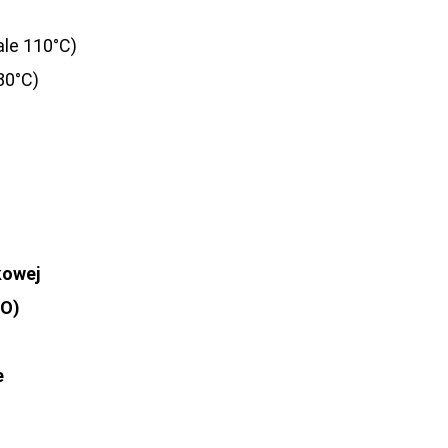
ale 110°C)
(80°C)
kowej
CO)
e