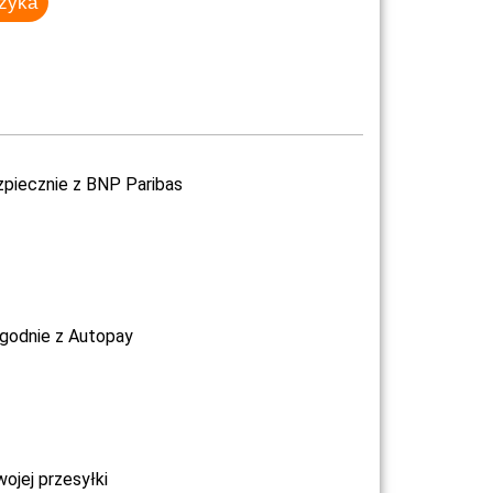
szyka
zpiecznie z BNP Paribas
ygodnie z Autopay
jej przesyłki