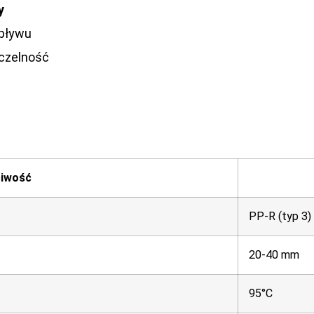
y
epływu
czelność
iwość
PP-R (typ 3)
20-40 mm
95°C