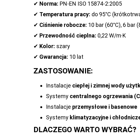
✔
Norma:
PN-EN ISO 15874-2:2005
✔
Temperatura pracy:
do 95°C (krótkotrw
✔
Ciśnienie robocze:
10 bar (60°C), 6 bar 
✔
Przewodność cieplna:
0,22 W/m·K
✔
Kolor:
szary
✔
Gwarancja:
10 lat
ZASTOSOWANIE:
Instalacje
ciepłej i zimnej wody użyt
Systemy
centralnego ogrzewania (
Instalacje
przemysłowe i basenowe
Systemy
klimatyzacyjne i chłodnicz
DLACZEGO WARTO WYBRAĆ?