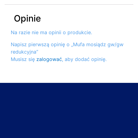
Opinie
Na razie nie ma opinii o produkcie.
Napisz pierwszą opinię o „Mufa mosiądz gw/gw
redukcyjna”
Musisz się
zalogować
, aby dodać opinię.