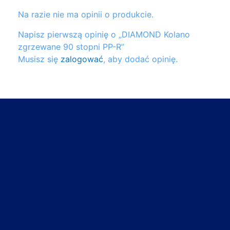
Na razie nie ma opinii o produkcie.
Napisz pierwszą opinię o „DIAMOND Kolano
zgrzewane 90 stopni PP-R”
Musisz się
zalogować
, aby dodać opinię.