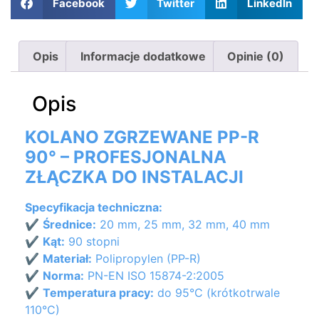
Facebook
Twitter
LinkedIn
Opis
Informacje dodatkowe
Opinie (0)
Opis
KOLANO ZGRZEWANE PP-R
90° – PROFESJONALNA
ZŁĄCZKA DO INSTALACJI
Specyfikacja techniczna:
✔
Średnice:
20 mm, 25 mm, 32 mm, 40 mm
✔
Kąt:
90 stopni
✔
Materiał:
Polipropylen (PP-R)
✔
Norma:
PN-EN ISO 15874-2:2005
✔
Temperatura pracy:
do 95°C (krótkotrwale
110°C)