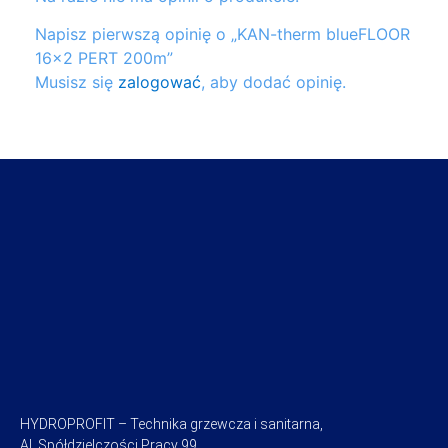
Napisz pierwszą opinię o „KAN-therm blueFLOOR
16×2 PERT 200m”
Musisz się
zalogować
, aby dodać opinię.
HYDROPROFIT – Technika grzewcza i sanitarna,
Al. Spółdzielczości Pracy 99,