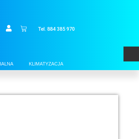
Tel. 884 385 970
IALNA
KLIMATYZACJA