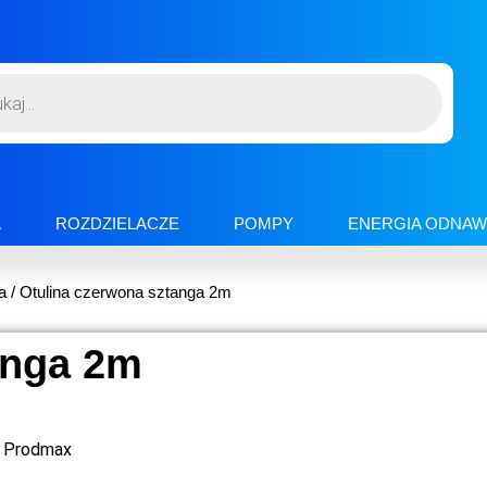
A
ROZDZIELACZE
POMPY
ENERGIA ODNAW
a
/ Otulina czerwona sztanga 2m
anga 2m
Prodmax