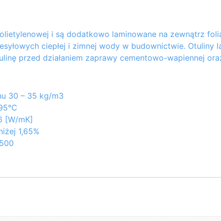
polietylenowej i są dodatkowo laminowane na zewnątrz fol
syłowych ciepłej i zimnej wody w budownictwie. Otuliny l
tulinę przed działaniem zaprawy cementowo-wapiennej or
nu 30 – 35 kg/m3
+95°C
36 [W/mK]
iżej 1,65%
3500