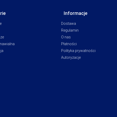
rie
Informacje
e
Dostawa
Regulamin
cze
O nas
dnawialna
Płatności
ja
Polityka prywatności
Autoryzacje