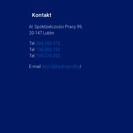
Kontakt
Al. Spółdzielczości Pracy 99,
20-147 Lublin
Tel:
884-385-970
Tel:
730-082-192
Tel:
790-276-253
E-mail:
biuro@hydroprofit.p
l