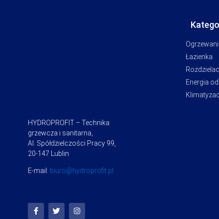
Katego
Ogrzewani
Łazienka
Rozdziela
Energia o
Klimatyzac
HYDROPROFIT – Technika
grzewcza i sanitarna,
Al. Spółdzielczości Pracy 99,
20-147 Lublin
E-mail:
biuro@hydroprofit.pl