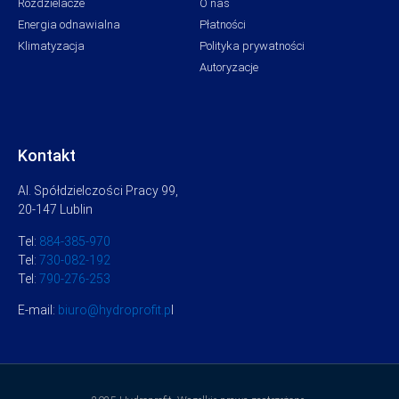
Rozdzielacze
O nas
Energia odnawialna
Płatności
Klimatyzacja
Polityka prywatności
Autoryzacje
Kontakt
Al. Spółdzielczości Pracy 99,
20-147 Lublin
Tel:
884-385-970
Tel:
730-082-192
Tel:
790-276-253
E-mail:
biuro@hydroprofit.p
l