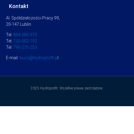
Kontakt
Al. Spółdzielczości Pracy 99,
20-147 Lublin
Tel:
884-385-970
Tel:
730-082-192
Tel:
790-276-253
E-mail:
biuro@hydroprofit.p
l
2025 Hydroprofit. Wszelkie prawa zastrzeżone.