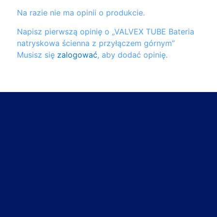
Na razie nie ma opinii o produkcie.
Napisz pierwszą opinię o „VALVEX TUBE Bateria
natryskowa ścienna z przyłączem górnym”
Musisz się
zalogować
, aby dodać opinię.