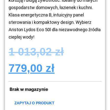
korozją i długą żywotność. Idealny do małych
gospodarstw domowych, łazienek i kuchni.
Klasa energetyczna B, intuicyjny panel
sterowania i kompaktowy design. Wybierz
Ariston Lydos Eco 50l dla niezawodnego źródła
ciepłej wody!
1 013,02
zł
779,00
zł
Brak w magazynie
ZAPYTAJ O PRODUKT