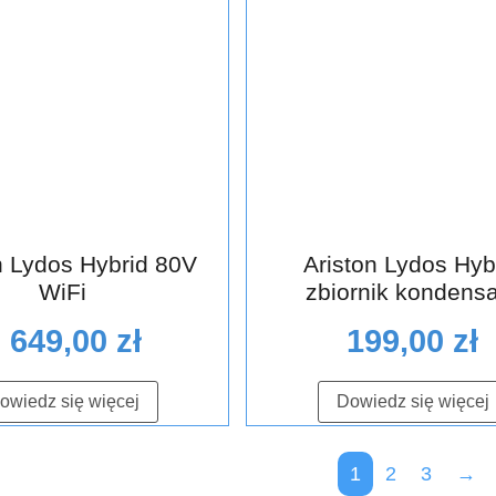
n Lydos Hybrid 80V
Ariston Lydos Hyb
WiFi
zbiornik kondens
2 649,00
zł
199,00
zł
owiedz się więcej
Dowiedz się więcej
1
2
3
→