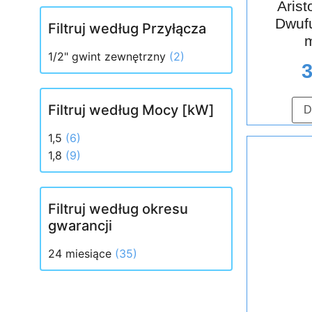
Aris
Dwufu
Filtruj według Przyłącza
m
1/2" gwint zewnętrzny
(2)
Filtruj według Mocy [kW]
D
1,5
(6)
1,8
(9)
Filtruj według okresu
gwarancji
24 miesiące
(35)