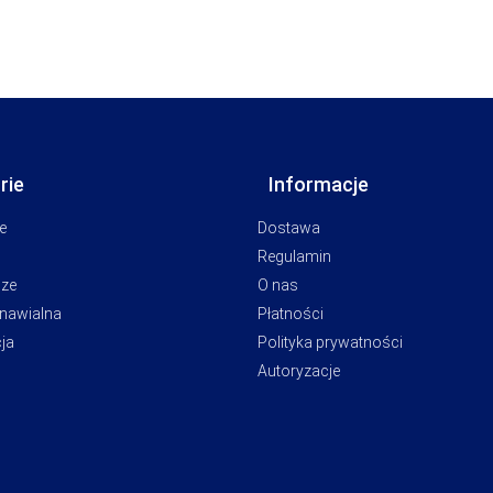
rie
Informacje
e
Dostawa
Regulamin
cze
O nas
dnawialna
Płatności
ja
Polityka prywatności
Autoryzacje