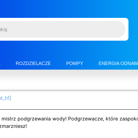
A
ROZDZIELACZE
POMPY
ENERGIA ODNAW
t_h1]
 mistrz podgrzewania wody! Podgrzewacze, które zaspokoją
 zmarzniesz!