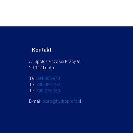
Kontakt
Al. Spółdzielczości Pracy 99,
20-147 Lublin
Tel:
884-385-970
Tel:
730-082-192
Tel:
790-276-253
E-mail:
biuro@hydroprofit.p
l