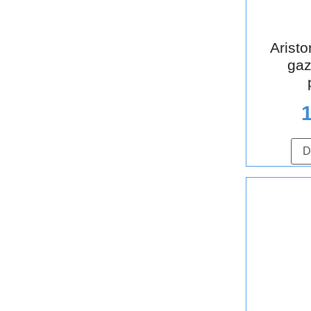
Arist
gaz
D