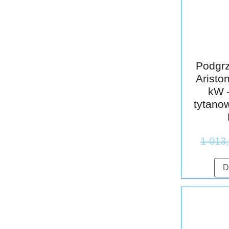
Podgrz
Aristo
kW –
tytano
1 013
D