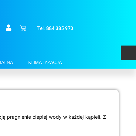
Tel. 884 385 970
IALNA
KLIMATYZACJA
 pragnienie ciepłej wody w każdej kąpieli. Z