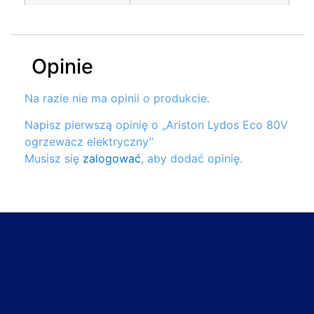
Opinie
Na razie nie ma opinii o produkcie.
Napisz pierwszą opinię o „Ariston Lydos Eco 80V
ogrzewacz elektryczny”
Musisz się
zalogować
, aby dodać opinię.