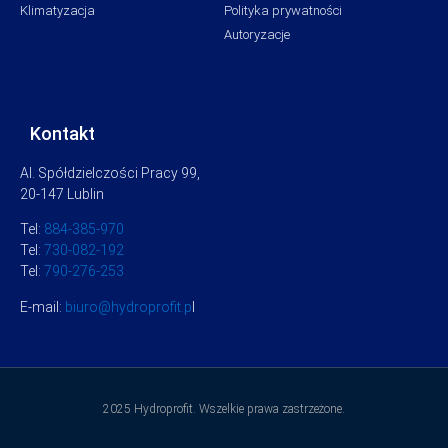
Klimatyzacja
Polityka prywatności
Autoryzacje
Kontakt
Al. Spółdzielczości Pracy 99,
20-147 Lublin
Tel:
884-385-970
Tel:
730-082-192
Tel:
790-276-253
E-mail:
biuro@hydroprofit.p
l
2025 Hydroprofit. Wszelkie prawa zastrzeżone.