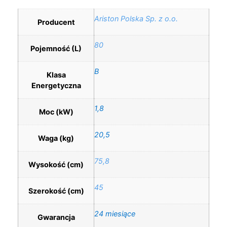
Ariston Polska Sp. z o.o.
Producent
80
Pojemność (L)
B
Klasa
Energetyczna
1,8
Moc (kW)
20,5
Waga (kg)
75,8
Wysokość (cm)
45
Szerokość (cm)
24 miesiące
Gwarancja