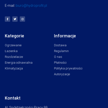
E-mail:
biuro@hydroprofit.pl
Kategorie
Informacje
Ogrzewanie
Dostawa
Łazienka
Regulamin
Rozdzielacze
O nas
Energia odnawialna
Płatności
Klimatyzacja
Polityka prywatności
Autoryzacje
Kontakt
Al. Spółdzielczości Pracy 99,