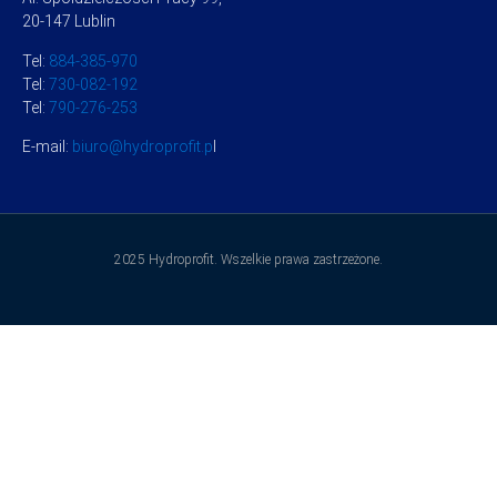
20-147 Lublin
Tel:
884-385-970
Tel:
730-082-192
Tel:
790-276-253
E-mail:
biuro@hydroprofit.p
l
2025 Hydroprofit. Wszelkie prawa zastrzeżone.