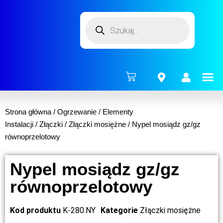
ENERG
Strona główna
/
Ogrzewanie
/
Elementy
Instalacji
/
Złączki
/
Złączki mosiężne
/ Nypel mosiądz gz/gz
równoprzelotowy
Nypel mosiądz gz/gz
równoprzelotowy
Kod produktu
K-280.NY
Kategorie
Złączki mosiężne