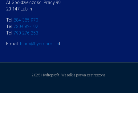
Al. Spółdzielczości Pracy 99,
20-147 Lublin
Tel:
884-385-970
Tel:
730-082-192
Tel:
790-276-253
E-mail:
biuro@hydroprofit.p
l
2025 Hydroprofit. Wszelkie prawa zastrzeżone.