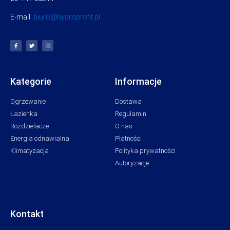
E-mail:
biuro@hydroprofit.pl
Kategorie
Informacje
Ogrzewanie
Dostawa
Łazienka
Regulamin
Rozdzielacze
O nas
Energia odnawialna
Płatności
Klimatyzacja
Polityka prywatności
Autoryzacje
Kontakt