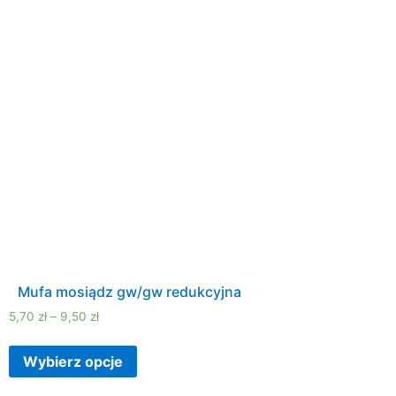
Mufa mosiądz gw/gw redukcyjna
5,70
zł
–
9,50
zł
Wybierz opcje