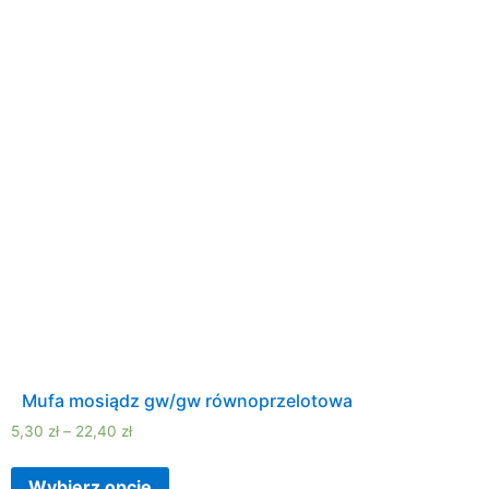
Mufa mosiądz gw/gw równoprzelotowa
5,30
zł
–
22,40
zł
Wybierz opcje