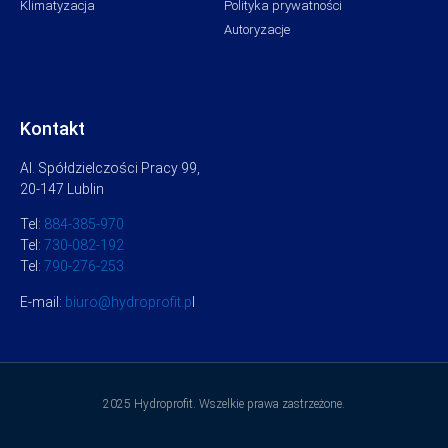
Klimatyzacja
Polityka prywatności
Autoryzacje
Kontakt
Al. Spółdzielczości Pracy 99,
20-147 Lublin
Tel:
884-385-970
Tel:
730-082-192
Tel:
790-276-253
E-mail:
biuro@hydroprofit.p
l
2025 Hydroprofit. Wszelkie prawa zastrzeżone.