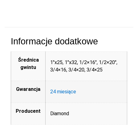
Informacje dodatkowe
Średnica
1"x25, 1"x32, 1/2×16", 1/2×20",
gwintu
3/4×16, 3/4×20, 3/4×25
Gwarancja
24 miesiące
Producent
Diamond