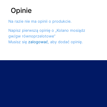
Opinie
Na razie nie ma opinii o produkcie.
Napisz pierwszą opinię o „Kolano mosiądz
gw/gw równoprzelotowe”
Musisz się
zalogować
, aby dodać opinię.