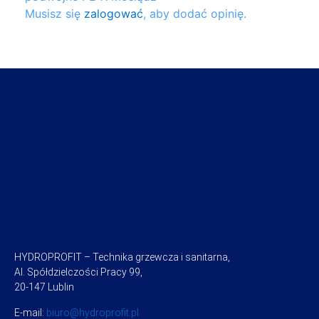
Musisz się
zalogować
, aby dodać opinię.
HYDROPROFIT – Technika grzewcza i sanitarna,
Al. Spółdzielczości Pracy 99,
20-147 Lublin
E-mail:
biuro@hydroprofit.pl