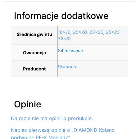
Informacje dodatkowe
16×16, 20×20, 25×20, 25×25,
Średnica gwintu
32×32
24 miesiące
Gwarancja
Diamond
Producent
Opinie
Na razie nie ma opinii o produkcie.
Napisz pierwszą opinię o „DIAMOND Kolano
podwójne PE-X Mosiądz”