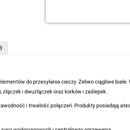
)
mentów do przesyłania cieczy. Żeliwo ciągliwe białe. W
i, złączek i dwuzłączek oraz korków i zaślepek.
awodność i trwałość połączeń. Produkty posiadają at
 sieci wodociągowych i centralnego ogrzewania