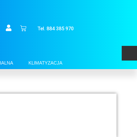
Tel. 884 385 970
IALNA
KLIMATYZACJA