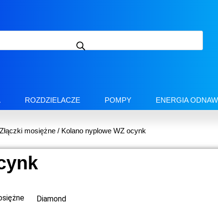
A
ROZDZIELACZE
POMPY
ENERGIA ODNAW
Złączki mosiężne
/ Kolano nyplowe WZ ocynk
cynk
osiężne
Diamond