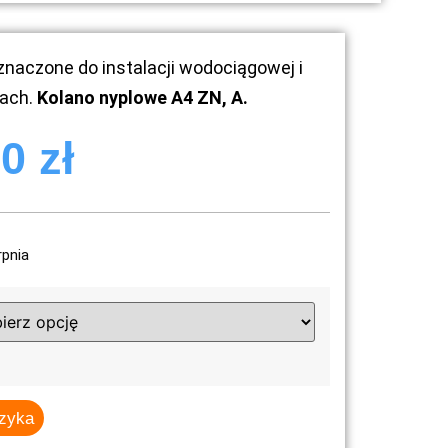
naczone do instalacji wodociągowej i
kach.
Kolano nyplowe A4 ZN, A.
50
zł
rpnia
szyka