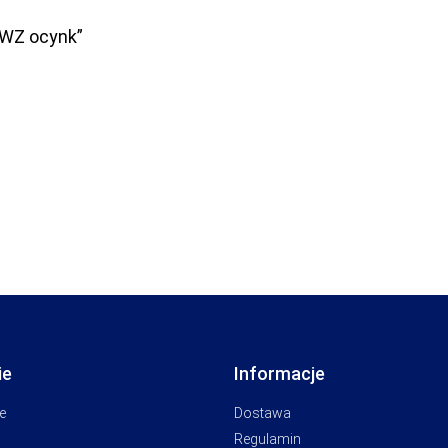
 WZ ocynk”
ie
Informacje
e
Dostawa
Regulamin