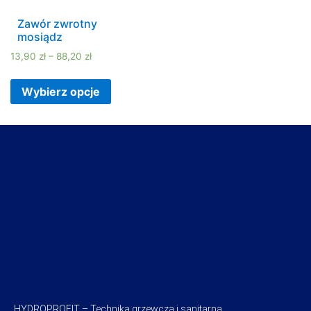
Zawór zwrotny
mosiądz
13,90
zł
–
88,20
zł
Wybierz opcje
HYDROPROFIT – Technika grzewcza i sanitarna,