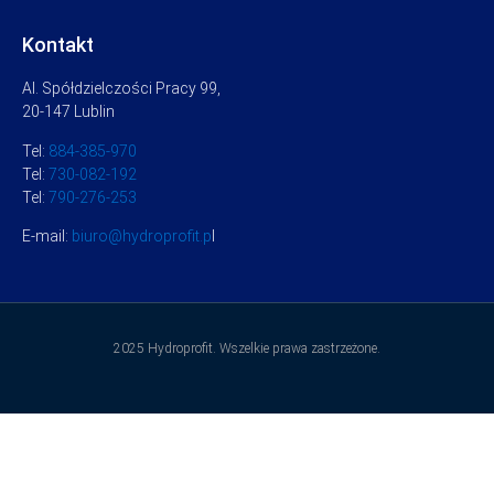
Kontakt
Al. Spółdzielczości Pracy 99,
20-147 Lublin
Tel:
884-385-970
Tel:
730-082-192
Tel:
790-276-253
E-mail:
biuro@hydroprofit.p
l
2025 Hydroprofit. Wszelkie prawa zastrzeżone.