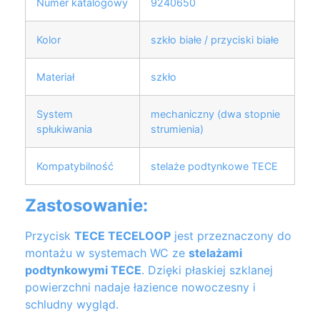
Numer katalogowy
9240650
Kolor
szkło białe / przyciski białe
Materiał
szkło
System
mechaniczny (dwa stopnie
spłukiwania
strumienia)
Kompatybilność
stelaże podtynkowe TECE
Zastosowanie:
Przycisk
TECE TECELOOP
jest przeznaczony do
montażu w systemach WC ze
stelażami
podtynkowymi TECE
. Dzięki płaskiej szklanej
powierzchni nadaje łazience nowoczesny i
schludny wygląd.