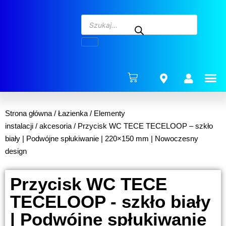
ENERG
Strona główna
/
Łazienka
/
Elementy
instalacji
/
akcesoria
/ Przycisk WC TECE TECELOOP – szkło
biały | Podwójne spłukiwanie | 220×150 mm | Nowoczesny
design
Przycisk WC TECE
TECELOOP - szkło biały
| Podwójne spłukiwanie