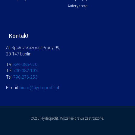
Autoryzacje
Kontakt
Al. Spółdzielczości Pracy 99,
20-147 Lublin
Tel:
884-385-970
Tel:
730-082-192
Tel:
790-276-253
E-mail:
biuro@hydroprofit.p
l
2025 Hydroprofit. Wszelkie prawa zastrzeżone.