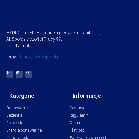
HYDROPROFIT – Technika grzewcza i sanitarna,
Al. Spółdzielczości Pracy 99,
20-147 Lublin
E-mail:
biuro@hydroprofit.pl
Kategorie
Informacje
Ogrzewanie
Dostawa
Łazienka
Regulamin
Rozdzielacze
O nas
Energia odnawialna
Płatności
Klimatyzacja
Polityka prywatności