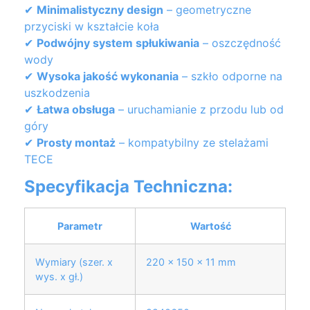
✔
Minimalistyczny design
– geometryczne
przyciski w kształcie koła
✔
Podwójny system spłukiwania
– oszczędność
wody
✔
Wysoka jakość wykonania
– szkło odporne na
uszkodzenia
✔
Łatwa obsługa
– uruchamianie z przodu lub od
góry
✔
Prosty montaż
– kompatybilny ze stelażami
TECE
Specyfikacja Techniczna:
Parametr
Wartość
Wymiary (szer. x
220 x 150 x 11 mm
wys. x gł.)