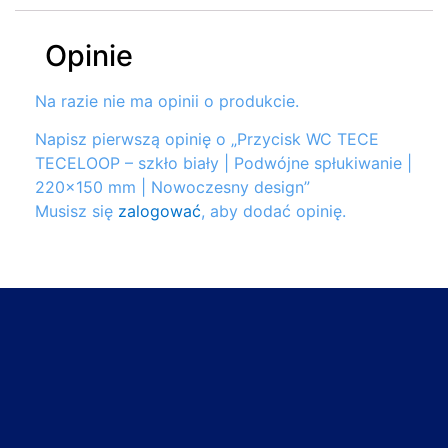
Opinie
Na razie nie ma opinii o produkcie.
Napisz pierwszą opinię o „Przycisk WC TECE
TECELOOP – szkło biały | Podwójne spłukiwanie |
220×150 mm | Nowoczesny design”
Musisz się
zalogować
, aby dodać opinię.