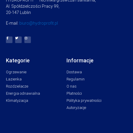
HYDROPROFIT – Technika grzewcza i sanitarna,
Al. Spółdzielczości Pracy 99,
20-147 Lublin
E-mail:
biuro@hydroprofit.pl
Kategorie
Informacje
Ogrzewanie
Dostawa
Łazienka
Regulamin
Rozdzielacze
O nas
Energia odnawialna
Płatności
Klimatyzacja
Polityka prywatności
Autoryzacje