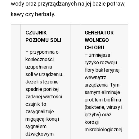
wody oraz przyrządzanych na jej bazie potraw,
kawy czy herbaty.
CZUJNIK
GENERATOR
POZIOMU SOLI
WOLNEGO
CHLORU
– przypomina o
– zmniejsza
konieczności
ryzyko rozwoju
uzupełnienia
flory bakteryjnej
soli w urządzeniu.
wewnątrz
Jeżeli stężenie
urządzenia. Tym
spadnie poniżej
samym eliminuje
zadanej wartości
problem biofilmu
czujnik to
(bakterie, wirusy i
zasygnalizuje
grzyby) oraz
migającą ikoną i
korozji
sygnałem
mikrobiologicznej.
dźwiękowym.