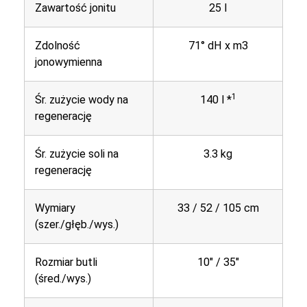
Zawartość jonitu
25 l
Zdolność
71° dH x m3
jonowymienna
1
Śr. zużycie wody na
140 l *
regenerację
Śr. zużycie soli na
3.3 kg
regenerację
Wymiary
33 / 52 / 105 cm
(szer./głęb./wys.)
Rozmiar butli
10″ / 35″
(śred./wys.)