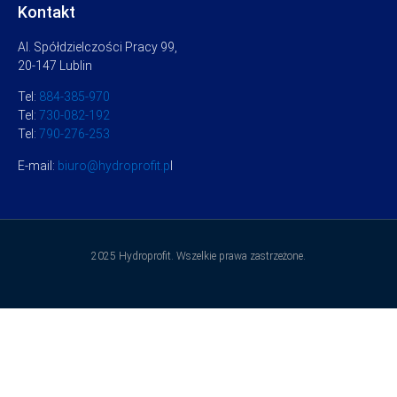
Kontakt
Al. Spółdzielczości Pracy 99,
20-147 Lublin
Tel:
884-385-970
Tel:
730-082-192
Tel:
790-276-253
E-mail:
biuro@hydroprofit.p
l
2025 Hydroprofit. Wszelkie prawa zastrzeżone.