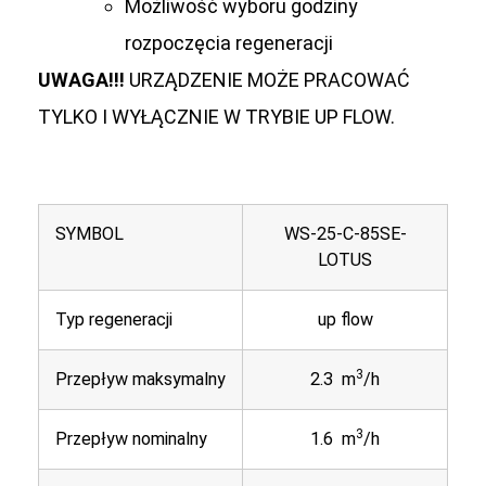
Możliwość wyboru godziny
rozpoczęcia regeneracji
UWAGA!!!
URZĄDZENIE MOŻE PRACOWAĆ
TYLKO I WYŁĄCZNIE W TRYBIE UP FLOW.
SYMBOL
WS-25-C-85SE-
LOTUS
Typ regeneracji
up flow
3
Przepływ maksymalny
2.3 m
/h
3
Przepływ nominalny
1.6 m
/h