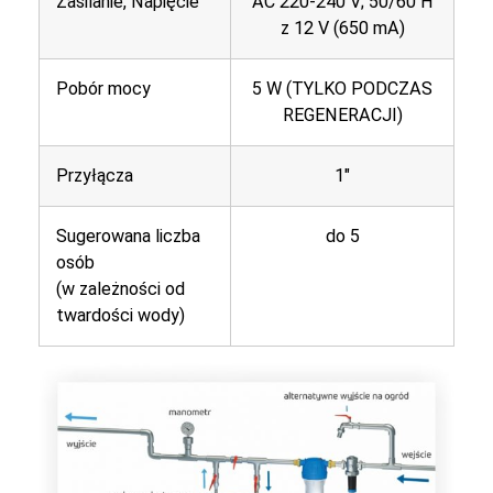
Zasilanie, Napięcie
AC 220-240 V; 50/60 H
z 12 V (650 mA)
Pobór mocy
5 W (TYLKO PODCZAS
REGENERACJI)
Przyłącza
1″
Sugerowana liczba
do 5
osób
(w zależności od
twardości wody)