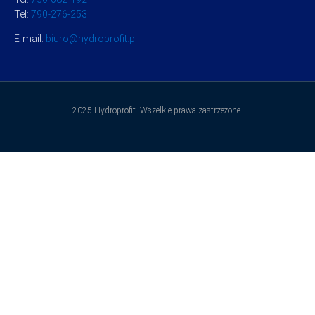
Tel:
790-276-253
E-mail:
biuro@hydroprofit.p
l
2025 Hydroprofit. Wszelkie prawa zastrzeżone.