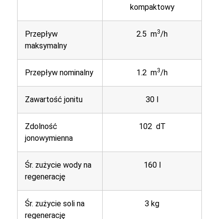
kompaktowy
3
Przepływ
2.5 m
/h
maksymalny
3
Przepływ nominalny
1.2 m
/h
Zawartość jonitu
30 l
Zdolność
102 dT
jonowymienna
Śr. zużycie wody na
160 l
regenerację
Śr. zużycie soli na
3 kg
regenerację