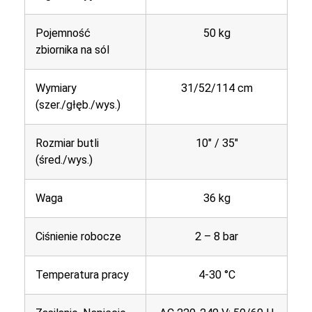
Pojemność
50 kg
zbiornika na sól
Wymiary
31/52/114 cm
(szer./głęb./wys.)
Rozmiar butli
10″ / 35″
(śred./wys.)
Waga
36 kg
Ciśnienie robocze
2 – 8 bar
Temperatura pracy
4-30 °C