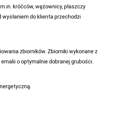
m.in. króćców, wężownicy, płaszczy
d wysłaniem do klienta przechodzi
wania zbiorników. Zbiorniki wykonane z
malii o optymalnie dobranej grubości.
energetyczną.