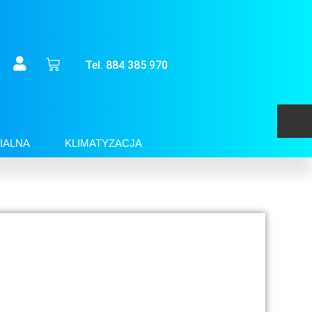
Tel. 884 385 970
IALNA
KLIMATYZACJA