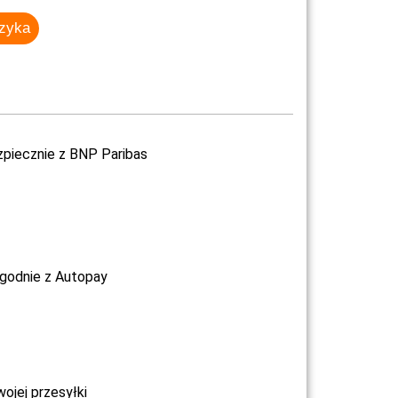
szyka
zpiecznie z BNP Paribas
ygodnie z Autopay
jej przesyłki