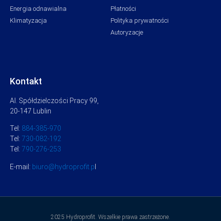
Energia odnawialna
Płatności
Klimatyzacja
Polityka prywatności
Autoryzacje
Kontakt
Al. Spółdzielczości Pracy 99,
20-147 Lublin
Tel:
884-385-970
Tel:
730-082-192
Tel:
790-276-253
E-mail:
biuro@hydroprofit.p
l
2025 Hydroprofit. Wszelkie prawa zastrzeżone.