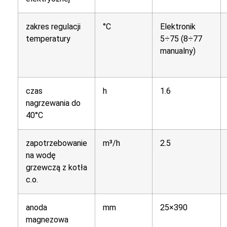
zakres regulacji
°C
Elektronik
temperatury
5÷75 (8÷77
manualny)
czas
h
1.6
nagrzewania do
40°C
zapotrzebowanie
m³/h
2.5
na wodę
grzewczą z kotła
c.o.
anoda
mm
25×390
magnezowa