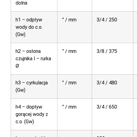
dolna
h1 – odpływ
” / mm
3/4 / 250
wody do c.o.
(Gw)
h2 – osłona
” / mm
3/8 / 375
czujnika I – rurka
Ø
h3 – cyrkulacja
” / mm
3/4 / 480
(Gw)
h4 – dopływ
” / mm
3/4 / 650
gorącej wody z
c.o. (Gw)