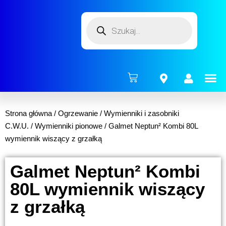
ENERG
Strona główna
/
Ogrzewanie
/
Wymienniki i zasobniki
C.W.U.
/
Wymienniki pionowe
/ Galmet Neptun² Kombi 80L
wymiennik wiszący z grzałką
Galmet Neptun² Kombi
80L wymiennik wiszący
z grzałką