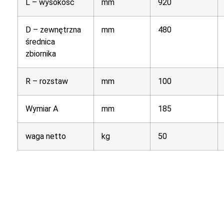
L – wysokość
mm
920
D – zewnętrzna
mm
480
średnica
zbiornika
R – rozstaw
mm
100
Wymiar A
mm
185
waga netto
kg
50