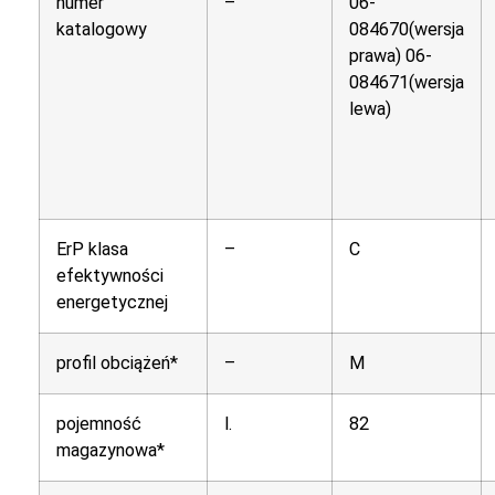
numer
–
06-
katalogowy
084670(wersja
prawa) 06-
084671(wersja
lewa)
ErP klasa
–
C
efektywności
energetycznej
profil obciążeń*
–
M
pojemność
l.
82
magazynowa*