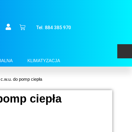
Tel. 884 385 970
IALNA
KLIMATYZACJA
c.w.u. do pomp ciepła
pomp ciepła