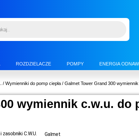
A
ROZDZIELACZE
POMPY
ENERGIA ODNAW
.
/
Wymienniki do pomp ciepła
/ Galmet Tower Grand 300 wymiennik 
00 wymiennik c.w.u. do 
i zasobniki C.W.U.
Galmet