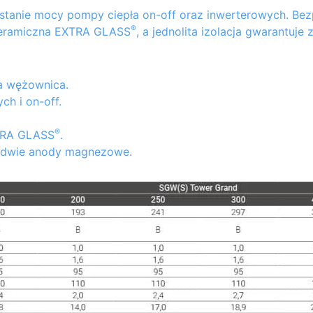
tanie mocy pompy ciepła on-off oraz inwerterowych. Bez
®
 ceramiczna EXTRA GLASS
, a jednolita izolacja gwarantuje 
a wężownica.
h i on-off.
®
XTRA GLASS
.
– dwie anody magnezowe.