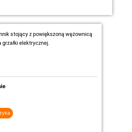
nnik stojący z powiększoną wężownicą
 grzałki elektrycznej.
ie
szyka