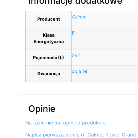
Informacje dodatkowe
Galmet
Producent
B
Klasa
Energetyczna
297
Pojemność (L)
do 5 lat
Gwarancja
Opinie
Na razie nie ma opinii o produkcie.
Napisz pierwszą opinię o „Galmet Tower Grand 