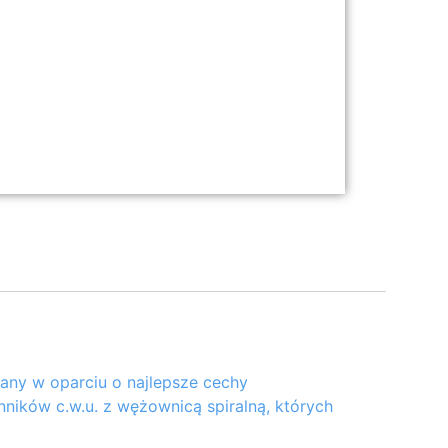
any w oparciu o najlepsze cechy
nników c.w.u. z wężownicą spiralną, których