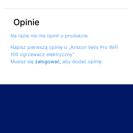
Opinie
Na razie nie ma opinii o produkcie.
Napisz pierwszą opinię o „Ariston Velis Pro WiFi
100 ogrzewacz elektryczny”
Musisz się
zalogować
, aby dodać opinię.