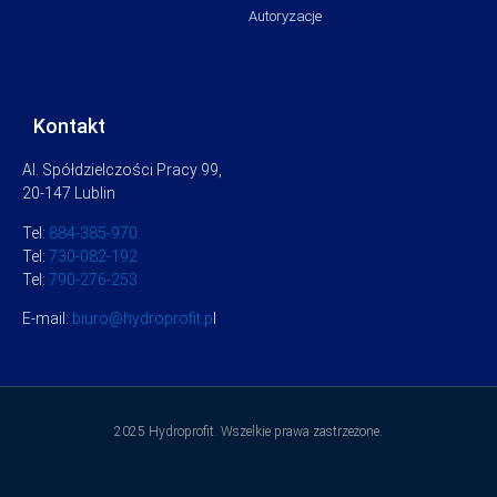
Autoryzacje
Kontakt
Al. Spółdzielczości Pracy 99,
20-147 Lublin
Tel:
884-385-970
Tel:
730-082-192
Tel:
790-276-253
E-mail:
biuro@hydroprofit.p
l
2025 Hydroprofit. Wszelkie prawa zastrzeżone.