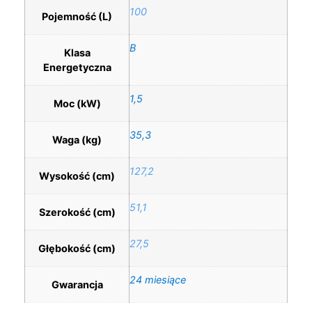
100
Pojemność (L)
B
Klasa
Energetyczna
1,5
Moc (kW)
35,3
Waga (kg)
127,2
Wysokość (cm)
51,1
Szerokość (cm)
27,5
Głębokość (cm)
24 miesiące
Gwarancja