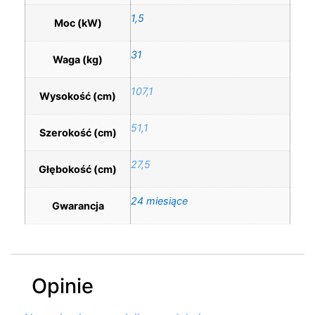
1,5
Moc (kW)
31
Waga (kg)
107,1
Wysokość (cm)
51,1
Szerokość (cm)
27,5
Głębokość (cm)
24 miesiące
Gwarancja
Opinie