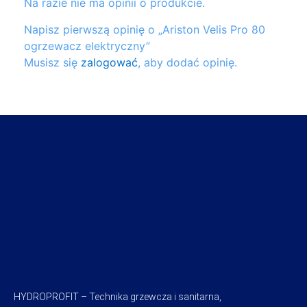
Na razie nie ma opinii o produkcie.
Napisz pierwszą opinię o „Ariston Velis Pro 80
ogrzewacz elektryczny”
Musisz się
zalogować
, aby dodać opinię.
HYDROPROFIT – Technika grzewcza i sanitarna,