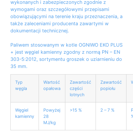
wykonanych i zabezpieczonych zgodnie z
wymogami oraz szczegółowymi przepisami
obowi
ą
zuj
ą
cymi na terenie kraju przeznaczenia, a
tak
ż
e zaleceniami producenta zawartymi w
dokumentacji technicznej.
Paliwem stosowanym w kotle OGNIWO EKO PLUS
+ jest w
ę
giel kamienny zgodny z norm
ą
PN – EN
303-5:2012, sortymentu groszek o uziarnieniu do
35 mm.
Typ
Wartość
Zawartość
Zawartość
węgla
opałowa
części
popiołu
lotnych
Węgiel
Powyżej
>15 %
2 – 7 %
P
kamienny
28
MJ/kg