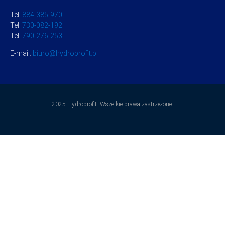
Tel:
884-385-970
Tel:
730-082-192
Tel:
790-276-253
E-mail:
biuro@hydroprofit.p
l
2025 Hydroprofit. Wszelkie prawa zastrzeżone.