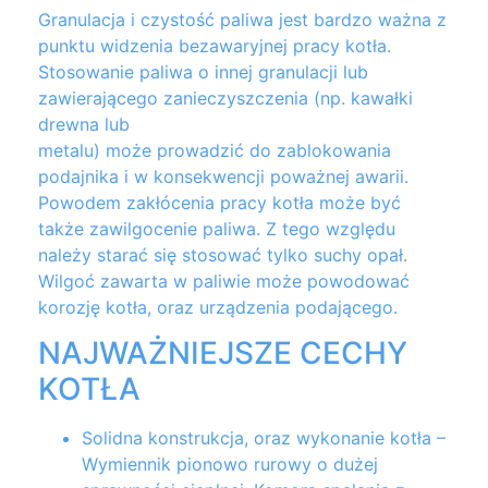
Granulacja i czysto
ść
paliwa jest bardzo wa
ż
na z
punktu widzenia bezawaryjnej pracy kotła.
Stosowanie paliwa o innej granulacji lub
zawieraj
ą
cego zanieczyszczenia (np. kawałki
drewna lub
metalu) mo
ż
e prowadzi
ć
do zablokowania
podajnika i w konsekwencji powa
ż
nej awarii.
Powodem zakłócenia pracy kotła mo
ż
e by
ć
tak
ż
e zawilgocenie paliwa. Z tego wzgl
ę
du
nale
ż
y stara
ć
si
ę
stosowa
ć
tylko suchy opał.
Wilgo
ć
zawarta w paliwie mo
ż
e powodowa
ć
korozj
ę
kotła, oraz urz
ą
dzenia podaj
ą
cego.
NAJWAŻNIEJSZE CECHY
KOTŁA
Solidna konstrukcja, oraz wykonanie kotła
–
Wymiennik pionowo rurowy o dużej