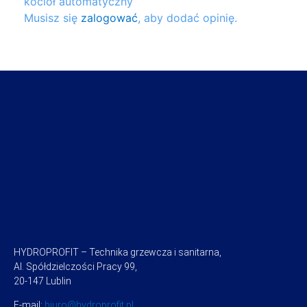
kocioł automatyczny”
Musisz się
zalogować
, aby dodać opinię.
HYDROPROFIT – Technika grzewcza i sanitarna,
Al. Spółdzielczości Pracy 99,
20-147 Lublin
E-mail:
biuro@hydroprofit.pl