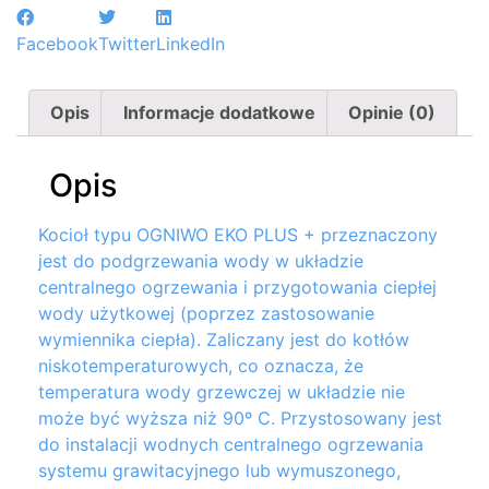
Facebook
Twitter
LinkedIn
Opis
Informacje dodatkowe
Opinie (0)
Opis
Kocioł typu OGNIWO EKO PLUS + przeznaczony
jest do podgrzewania wody w układzie
centralnego ogrzewania i przygotowania ciepłej
wody u
ż
ytkowej (poprzez zastosowanie
wymiennika ciepła).
Zaliczany jest do kotłów
niskotemperaturowych, co oznacza,
ż
e
temperatura wody grzewczej w układzie nie
mo
ż
e by
ć
wy
ż
sza ni
ż
90º C. Przystosowany jest
do instalacji wodnych centralnego ogrzewania
systemu grawitacyjnego lub wymuszonego,