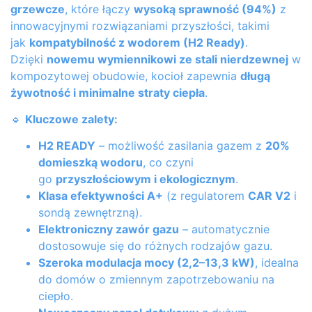
grzewcze
, które łączy
wysoką sprawność (94%)
z
innowacyjnymi rozwiązaniami przyszłości, takimi
jak
kompatybilność z wodorem (H2 Ready)
.
Dzięki
nowemu wymiennikowi ze stali nierdzewnej
w
kompozytowej obudowie, kocioł zapewnia
długą
żywotność i minimalne straty ciepła
.
🔹
Kluczowe zalety:
H2 READY
– możliwość zasilania gazem z
20%
domieszką wodoru
, co czyni
go
przyszłościowym i ekologicznym
.
Klasa efektywności A+
(z regulatorem
CAR V2
i
sondą zewnętrzną).
Elektroniczny zawór gazu
– automatycznie
dostosowuje się do różnych rodzajów gazu.
Szeroka modulacja mocy (2,2–13,3 kW)
, idealna
do domów o zmiennym zapotrzebowaniu na
ciepło.