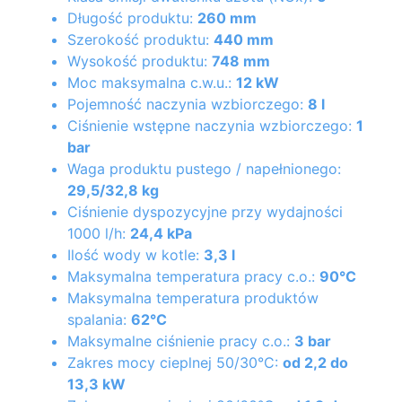
Długość produktu:
260 mm
Szerokość produktu:
440 mm
Wysokość produktu:
748 mm
Moc maksymalna c.w.u.:
12 kW
Pojemność naczynia wzbiorczego:
8 l
Ciśnienie wstępne naczynia wzbiorczego:
1
bar
Waga produktu pustego / napełnionego:
29,5/32,8 kg
Ciśnienie dyspozycyjne przy wydajności
1000 l/h:
24,4 kPa
Ilość wody w kotle:
3,3 l
Maksymalna temperatura pracy c.o.:
90°C
Maksymalna temperatura produktów
spalania:
62°C
Maksymalne ciśnienie pracy c.o.:
3 bar
Zakres mocy cieplnej 50/30°C:
od 2,2 do
13,3 kW