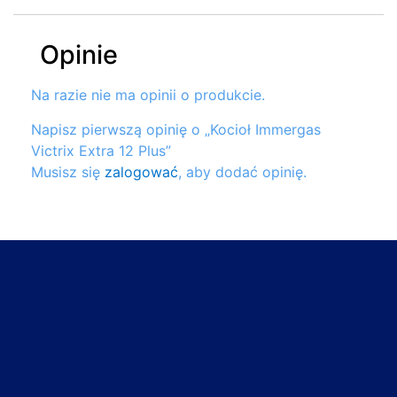
Opinie
Na razie nie ma opinii o produkcie.
Napisz pierwszą opinię o „Kocioł Immergas
Victrix Extra 12 Plus”
Musisz się
zalogować
, aby dodać opinię.