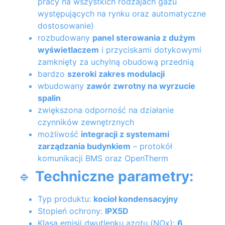
pracy na wszystkich rodzajach gazu
występujących na rynku oraz automatyczne
dostosowanie)
rozbudowany
panel sterowania z dużym
wyświetlaczem
i przyciskami dotykowymi
zamknięty za uchylną obudową przednią
bardzo
szeroki zakres modulacji
wbudowany
zawór zwrotny na wyrzucie
spalin
zwiększona odporność na działanie
czynników zewnętrznych
możliwość
integracji z systemami
zarządzania budynkiem
– protokół
komunikacji BMS oraz OpenTherm
🔹
Techniczne parametry:
Typ produktu:
kocioł kondensacyjny
Stopień ochrony:
IPX5D
Klasa emisji dwutlenku azotu (NOx):
6