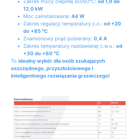
Zakres mocy cieplnej 80/60°C:
od 1,9 do
12,0 kW
Moc zainstalowana:
44 W
Zakres regulacji temperatury c.o.:
od +20
do +85 °C
Znamionowy prąd pobierany:
0,4 A
Zakres temperatury nastawianej c.w.u.:
od
+30 do +60 °C
To
idealny wybór dla osób szukających
oszczędnego, przyszłościowego i
inteligentnego rozwiązania grzewczego!