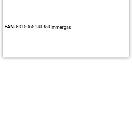
EAN:
8015065143953
Immergas