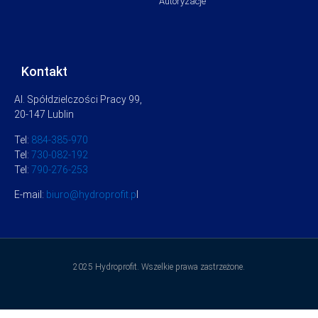
Autoryzacje
Kontakt
Al. Spółdzielczości Pracy 99,
20-147 Lublin
Tel:
884-385-970
Tel:
730-082-192
Tel:
790-276-253
E-mail:
biuro@hydroprofit.p
l
2025 Hydroprofit. Wszelkie prawa zastrzeżone.